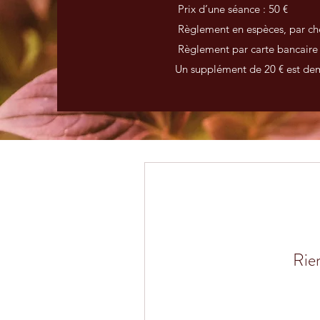
Prix d’une séance : 50 €
Règlement en espèces, par chèque
Règlement par carte bancaire pour 
Un supplément de 20 € est deman
Rien