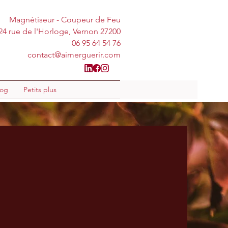
Magnétiseur - Coupeur de Feu
24 rue de l'Horloge, Vernon 27200
06 95 64 54 76
contact@aimerguerir.com
log
Petits plus