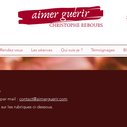
 Rendez-vous
Les séances
Qui suis-je ?
Témoignages
B
6
ar mail :
contact@aimerguerir.com
ur les rubriques ci-dessous.