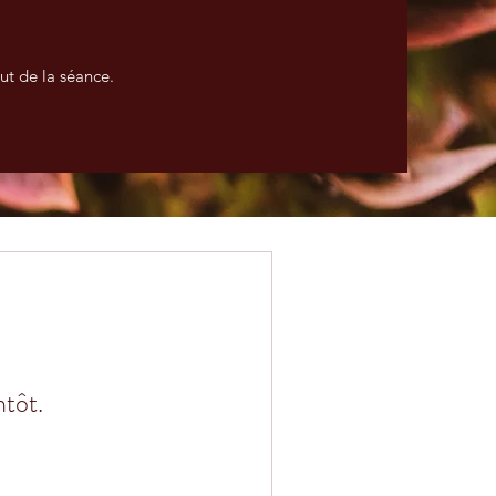
t de la séance.
ntôt.